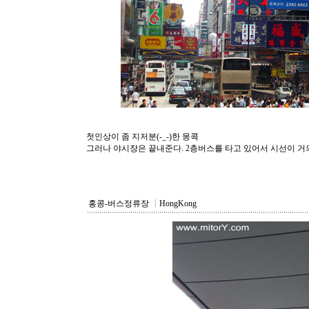
첫인상이 좀 지저분(-_-)한 몽콕
그러나 야시장은 끝내준다. 2층버스를 타고 있어서 시선이 
홍콩-버스정류장
┃
HongKong