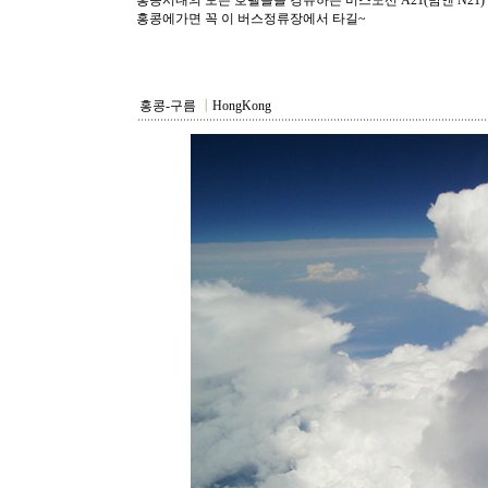
홍콩시내의 모든 호텔들을 경유하는 버스노선 A21(밤엔 N21)
홍콩에가면 꼭 이 버스정류장에서 타길~
홍콩-구름
┃
HongKong