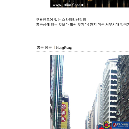
구룡반도에 있는 스타페리선착장
홍콩섬에 있는 것보다 훨씬 멋지다! 왠지 미국 서부시대 향취가 
홍콩-몽콕
┃
HongKong