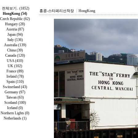
전체보기.. (1852)
홍콩-스타페리선착장
┃
HongKong
HongKong (54)
Czech Republic (62)
Hungary (28)
Austria (87)
Japan (94)
Italy (136)
Australia (139)
China (39)
Canada (120)
USA (410)
UK (102)
France (89)
Ireland (78)
Spain (110)
Switzerland (43)
Germany (97)
Taiwan (63)
Scotland (100)
Iceland (0)
Northern Lights (0)
Netherlands (1)