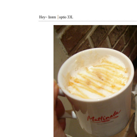
Hey~ listen
┃
optio 33L