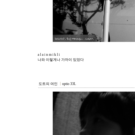
a l a i n m i k l i
나와 이렇게나 가까이 있었다
도트의 여인
┃
optio 33L