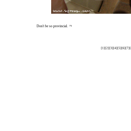
Don't be so provincial. ㅋ
[1]
[2]
[3]
[4]
[5]
[6]
[7]
[