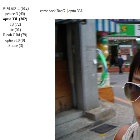
전체보기.. (612)
come back BanG
┃
optio 33L
pen ee-3 (45)
optio 33L (362)
T3 (72)
etc (51)
Ricoh GRd (79)
optio i-10 (0)
iPhone (3)