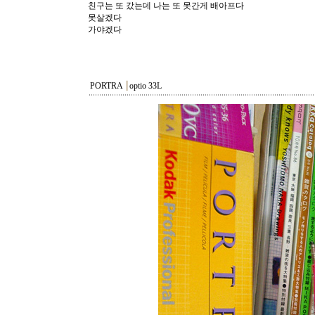
친구는 또 갔는데 나는 또 못간게 배아프다
못살겠다
가야겠다
PORTRA
┃
optio 33L