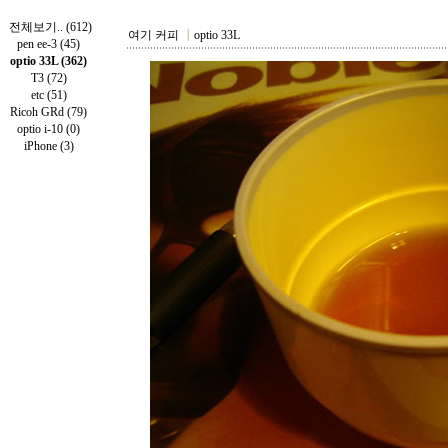
전체보기.. (612)
여기 커피
┃
optio 33L
pen ee-3 (45)
optio 33L (362)
T3 (72)
etc (51)
Ricoh GRd (79)
optio i-10 (0)
iPhone (3)