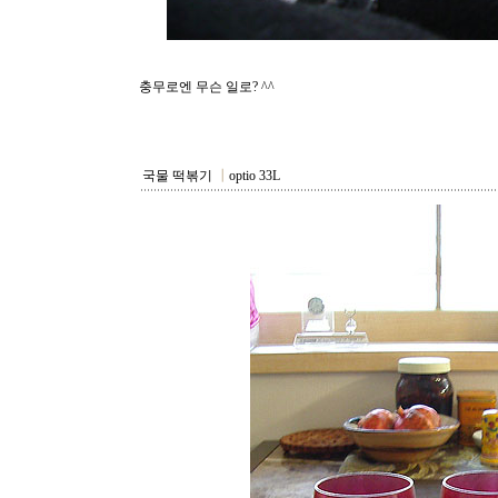
충무로엔 무슨 일로? ^^
국물 떡볶기
┃
optio 33L