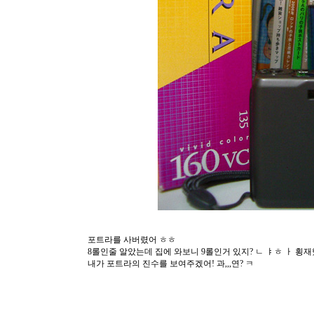
포트라를 사버렸어 ㅎㅎ
8롤인줄 알았는데 집에 와보니 9롤인거 있지? ㄴ ㅑㅎ ㅏ 횡
내가 포트라의 진수를 보여주겠어! 과,,,연? ㅋ