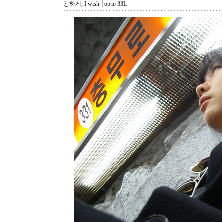
강하게, I wish
┃
optio 33L