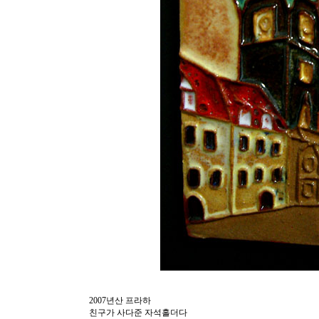
2007년산 프라하
친구가 사다준 자석홀더다