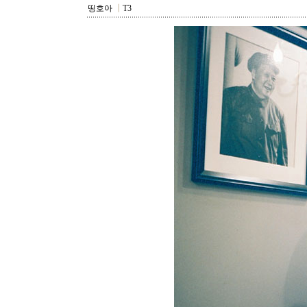
띵호아
┃
T3