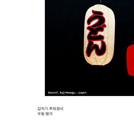
갑자기 추워졌네
우동 땡겨