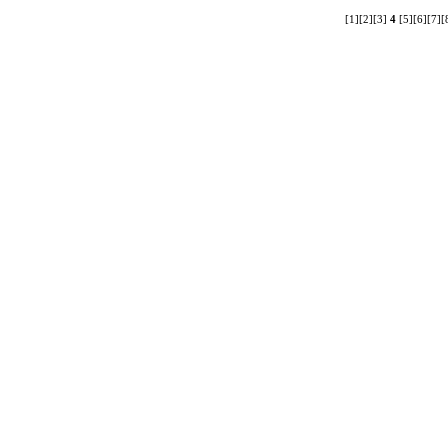
[1]
[2]
[3]
4
[5]
[6]
[7]
[