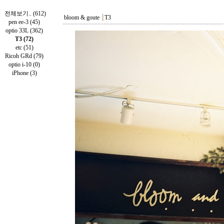
전체보기.. (612)
bloom & goute
┃
T3
pen ee-3 (45)
optio 33L (362)
T3 (72)
etc (51)
Ricoh GRd (79)
optio i-10 (0)
iPhone (3)