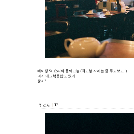
베이징 덕 요리의 둘째고봉 (최고봉 자리는 좀 두고보고..)
여기 에그볶음밥도 있어
좋지?
う どん
┃
T3